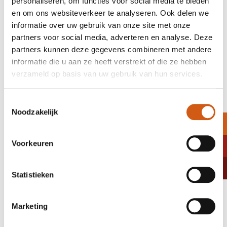
personaliseren, om functies voor social media te bieden
question, please complete the contact form and we will call you
en om ons websiteverkeer te analyseren. Ook delen we
back as soon as possible.
informatie over uw gebruik van onze site met onze
partners voor social media, adverteren en analyse. Deze
Biltseweg 14
partners kunnen deze gegevens combineren met andere
3735 ME Bosch en Duin
informatie die u aan ze heeft verstrekt of die ze hebben
The Netherlands
verzameld op basis van uw gebruik van hun services.
Tel. +31 (0)88 891 00 19
info@genderclinic.nl
Toestemmingsselectie
Noodzakelijk
Contact form
Voorkeuren
Name
Statistieken
Email address
Marketing
Phonenumber