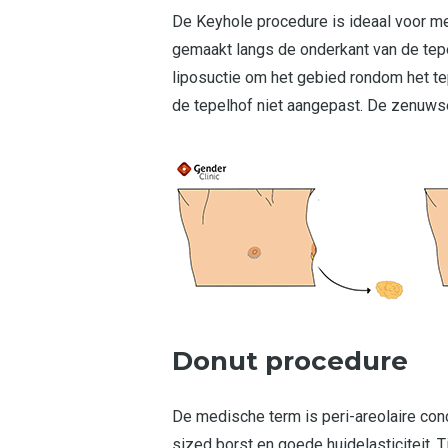
De Keyhole procedure is ideaal voor me
gemaakt langs de onderkant van de tep
liposuctie om het gebied rondom het tep
de tepelhof niet aangepast. De zenuwse
Donut procedure
De medische term is peri-areolaire conc
sized borst en goede huidelasticiteit.