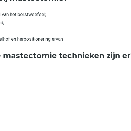
l van het borstweefsel;
id;
elhof en herpositionering ervan
 mastectomie technieken zijn er