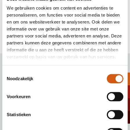
We gebruiken cookies om content en advertenties te
personaliseren, om functies voor social media te bieden
Chirurgie
en om ons websiteverkeer te analyseren. Ook delen we
Maak kennis met onze zeer ervaren gender chirurgen
informatie over uw gebruik van onze site met onze
partners voor social media, adverteren en analyse. Deze
partners kunnen deze gegevens combineren met andere
informatie die u aan ze heeft verstrekt of die ze hebben
verzameld op basis van uw gebruik van hun services.
Een rondleiding in onze kliniek
Toestemmingsselectie
Noodzakelijk
Voorkeuren
Statistieken