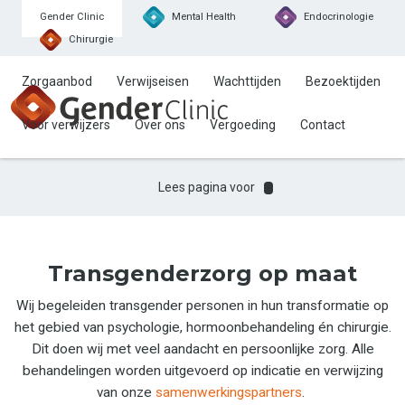
Gender Clinic
Mental Health
Endocrinologie
Chirurgie
Zorgaanbod
Verwijseisen
Wachttijden
Bezoektijden
Voor verwijzers
Over ons
Vergoeding
Contact
Lees pagina voor
Transgenderzorg op maat
Wij begeleiden transgender personen in hun transformatie op
het gebied van psychologie, hormoonbehandeling én chirurgie.
Dit doen wij met veel aandacht en persoonlijke zorg. Alle
behandelingen worden uitgevoerd op indicatie en verwijzing
van onze
samenwerkingspartners
.