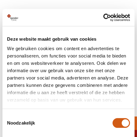
BuroJij
Behandeling voor volwassenen wordt binnen BuroJIJ aangeboden
vanuit JIJ Psychologen BV. Men biedt een combinatie van online
Deze website maakt gebruik van cookies
behandelingen en behandeling op locatie. Bij de start van de
We gebruiken cookies om content en advertenties te
behandeling wordt tijdens de eerste sessie, het intakegesprek, een
personaliseren, om functies voor social media te bieden
inschatting gemaakt welk traject bij jouw zorgvraag past. Dit is
en om ons websiteverkeer te analyseren. Ook delen we
afhankelijk van de mate van ernst, complexiteit en het risico van de
informatie over uw gebruik van onze site met onze
problematiek. Meer informatie over aanmelding bij BuroJij treft u
partners voor social media, adverteren en analyse. Deze
hier: https://www.burojij.nl/aanmelden-burojij/.
partners kunnen deze gegevens combineren met andere
Dossiers vanuit BuroJij worden in afgesproken format met
informatie die u aan ze heeft verstrekt of die ze hebben
goedkeuring van client, rechtstreeks aan Gender Clinic toegestuurd
verzameld op basis van uw gebruik van hun services.
en ter bespreking aangeboden in ons centraal MDO.
Toestemmingsselectie
Noodzakelijk